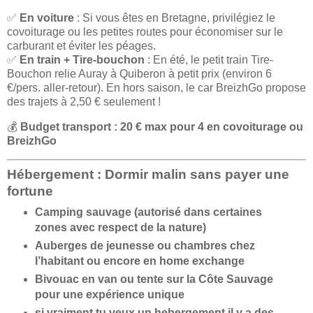
✅
En voiture
: Si vous êtes en Bretagne, privilégiez le
covoiturage ou les petites routes pour économiser sur le
carburant et éviter les péages.
✅
En train + Tire-bouchon
: En été, le petit train Tire-
Bouchon relie Auray à Quiberon à petit prix (environ 6
€/pers. aller-retour). En hors saison, le car BreizhGo propose
des trajets à 2,50 € seulement !
💰
Budget transport : 20 € max pour 4 en covoiturage ou
BreizhGo
Hébergement : Dormir malin sans payer une
fortune
Camping sauvage (autorisé dans certaines
zones avec respect de la nature)
Auberges de jeunesse ou chambres chez
l’habitant ou encore en home exchange
Bivouac en van ou tente sur la Côte Sauvage
pour une expérience unique
si vraiment tu veux un hebergement il y a des