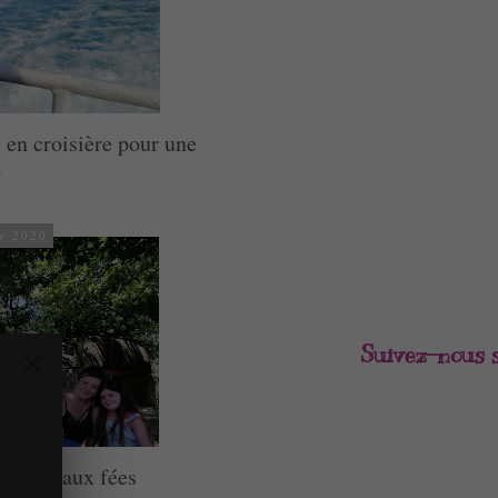
 en croisière pour une
?
re 2020
Suivez-nous 
a roche aux fées