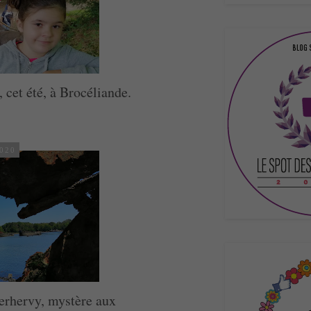
, cet été, à Brocéliande.
2020
erhervy, mystère aux