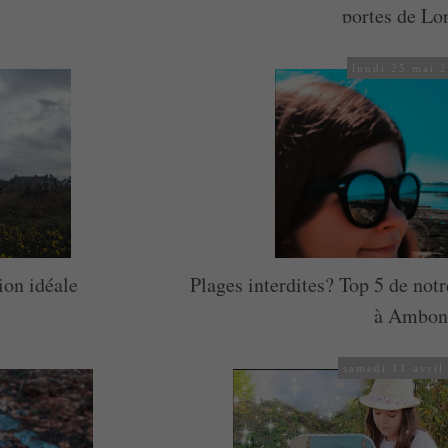
portes de Lo
lundi 25 mai 
ion idéale
Plages interdites? Top 5 de no
à Ambo
samedi 11 avril