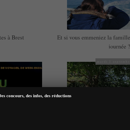
tes à Brest
Et si vous emmeniez la famille
journée 
mardi 1 septemb
Des concours, des infos, des réductions
 Vannes !!!
3 faits incroyables sur l