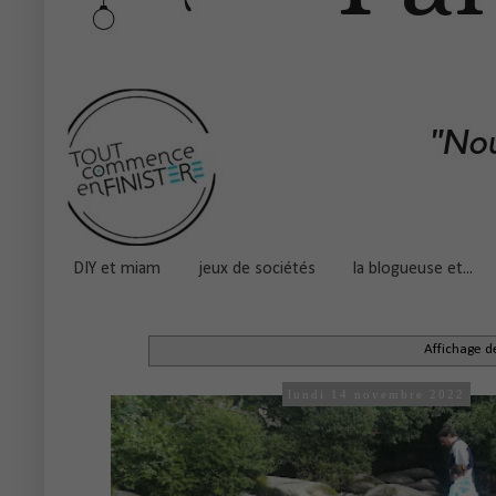
DIY et miam
jeux de sociétés
la blogueuse et...
Affichage de
lundi 14 novembre 2022