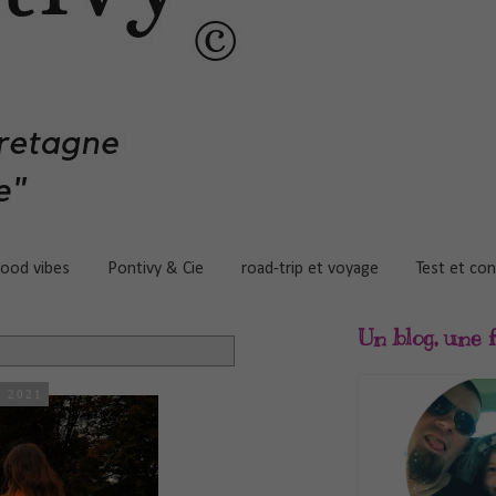
good vibes
Pontivy & Cie
road-trip et voyage
Test et co
Un blog, une fa
e 2021