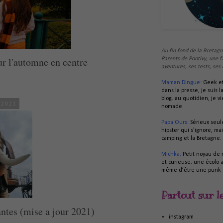
Au fin fond de la Bretagne
ur l'automne en centre
Parents de Pontivy, une f
aventures, ses tests, ses
Maman Dingue:
Geek et
dans la presse, je suis 
blog. au quotidien, je v
 2021
nomade.
Papa Ours:
Sérieux seul
hipster qui s'ignore, mai
camping et la Bretagne.
Michka:
Petit noyau de n
et curieuse. une écolo a
même d’être une punk 
Partout sur l
antes (mise a jour 2021)
instagram