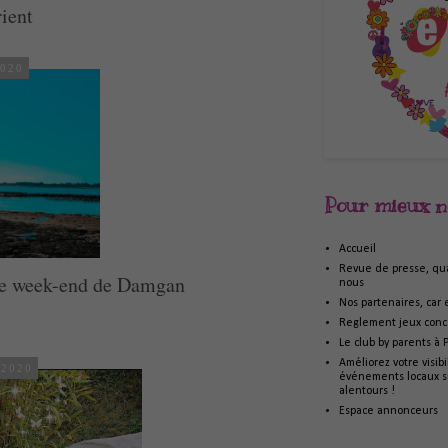
rient
2020
Pour mieux n
Accueil
Revue de presse, qua
tre week-end de Damgan
nous
Nos partenaires, car 
n
Reglement jeux conc
Le club by parents à 
Améliorez votre visib
 2020
événements locaux su
alentours !
Espace annonceurs